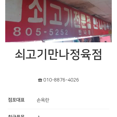
쇠고기만나정육점
☎ 010-8876-4026
점포대표
손옥란